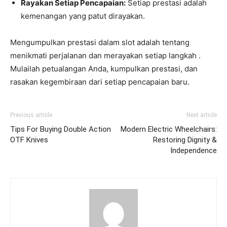
Rayakan Setiap Pencapaian:
Setiap prestasi adalah
kemenangan yang patut dirayakan.
Mengumpulkan prestasi dalam slot adalah tentang
menikmati perjalanan dan merayakan setiap langkah
.
Mulailah petualangan Anda, kumpulkan prestasi, dan
rasakan kegembiraan dari setiap pencapaian baru.
Previous article
Next article
Tips For Buying Double Action
Modern Electric Wheelchairs:
OTF Knives
Restoring Dignity &
Independence