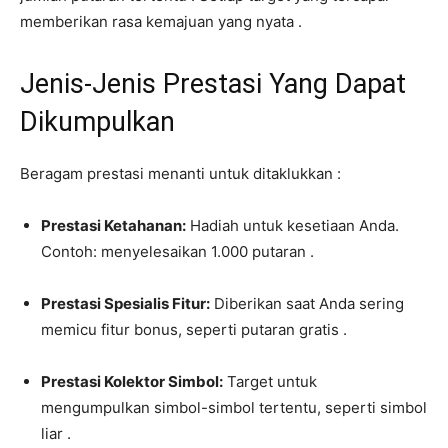
memberikan rasa kemajuan yang nyata
.
Jenis-Jenis Prestasi Yang Dapat
Dikumpulkan
Beragam prestasi menanti untuk ditaklukkan
:
Prestasi Ketahanan:
Hadiah untuk kesetiaan Anda.
Contoh: menyelesaikan 1.000 putaran
.
Prestasi Spesialis Fitur:
Diberikan saat Anda sering
memicu fitur bonus, seperti putaran gratis
.
Prestasi Kolektor Simbol:
Target untuk
mengumpulkan simbol-simbol tertentu, seperti simbol
liar
.